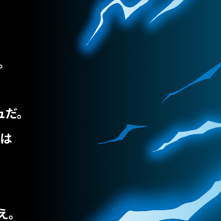
。
。
ュだ。
Tは
え。