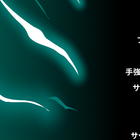
手強
サ
サ